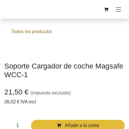
Ir al contenido
Todos los productos
Soporte Cargador de coche
Magsafe WCC-1
21,50
€
(impuesto excluido)
26,02
€
IVA incl
Añadir a la cesta